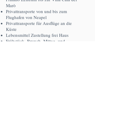
Marò
Privattransporte von und bis zum
Flughafen von Neapel
Privattransporte für Ausflüge an die
Küste
Lebensmittel Zustellung frei Haus
Frühstück, Brunch, Mittag- und
Abendessen im Haus
tägliche Reinigung und/oder
Wäschewechsel
zusätliche Schlafplätze
Set -Kleinkinder:
Kinderbett, Hochstuhl, Babyflaschenwär
mer, Sterilisator und Spielsachen
Vermietung von Auto- und Motorroller
Fahrradverleih
Tour Ausflüge mit Führung
Koch-, Fitness und Gartenkurse u.v.m.
Organisierung von Festen und privaten
Veranstaltungen