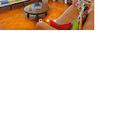
ELEGANTE
VILLA
MIT
POOL
UND
MEERESBLICK
IM
HERZE
N
DES
GÖTTLICHEN
Villa Cala del Marò ist eine
Zweifamilienvilla mit Meeresblick und
beheiztem Whirlpool, mit Solarium
eingebettet in Praiano, im Herzen der
Amalfiküste.
Die Residenz wurde von Luigi Vietti